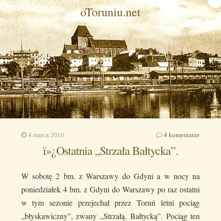
oToruniu.net
4 marca 2016
4 komentarze
ï»¿Ostatnia „Strzała Bałtycka”.
W sobotę 2 bm. z Warszawy do Gdyni a w nocy na
poniedziałek 4 bm. z Gdyni do Warszawy po raz ostatni
w tym sezonie przejechał przez Toruń letni pociąg
„błyskawiczny”, zwany „Strzałą. Bałtycką”. Pociąg ten