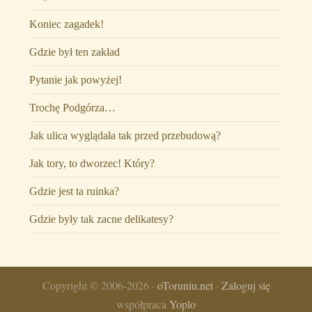
Koniec zagadek!
Gdzie był ten zakład
Pytanie jak powyżej!
Trochę Podgórza…
Jak ulica wyglądała tak przed przebudową?
Jak tory, to dworzec! Który?
Gdzie jest ta ruinka?
Gdzie były tak zacne delikatesy?
Copyright © 2006-2026 ·
oToruniu.net
·
Zaloguj się
współpraca
Yoplo