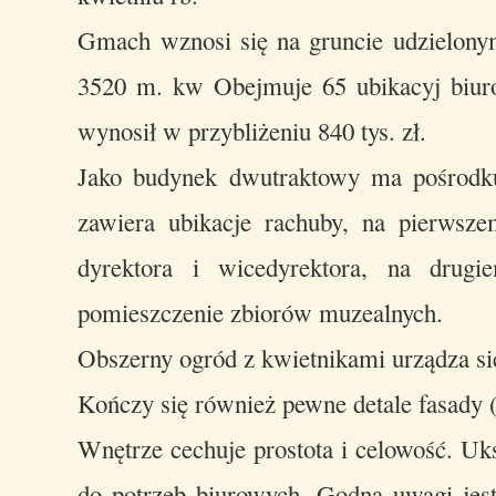
Gmach wznosi się na gruncie udzielonym
3520 m. kw Obejmuje 65 ubikacyj biur
wynosił w przybliżeniu 840 tys. zł.
Jako budynek dwutraktowy ma pośrodku 
zawiera ubikacje rachuby, na pierwszem
dyrektora i wicedyrektora, na drugie
pomieszczenie zbiorów muzealnych.
Obszerny ogród z kwietnikami urządza s
Kończy się również pewne detale fasady (
Wnętrze cechuje prostota i celowość. Uks
do potrzeb biurowych. Godna uwagi jest