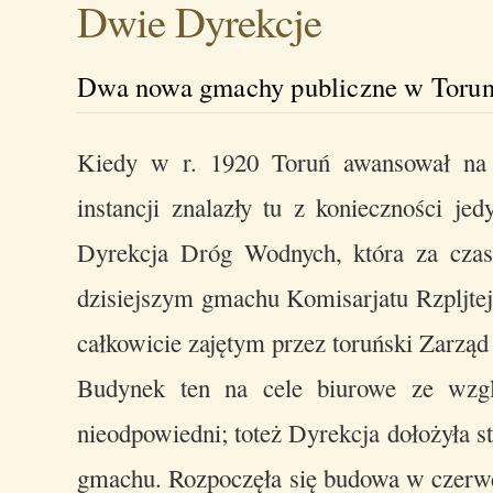
Dwie Dyrekcje
Dwa nowa gmachy publiczne w Torun
Kiedy w r. 1920 Toruń awansował na s
instancji znalazły tu z konieczności je
Dyrekcja Dróg Wodnych, która za cza
dzisiejszym gmachu Komisarjatu Rzpljtej)
całkowicie zajętym przez toruński Zarzą
Budynek ten na cele biurowe ze wzglę
nieodpowiedni; toteż Dyrekcja dołożyła s
gmachu. Rozpoczęła się budowa w czerwc