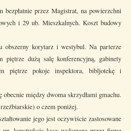
 bezpłatnie przez Magistrat, na powierzchni
owych i 29 ub. Mieszkalnych. Koszt budowy
obszerny korytarz i westybul. Na parterze
 piętrze dużą salę konferencyjną, gabinety
m piętrze pokoje inspektora, bibljotekę i
ię obecnie między dwoma skrzydłami gmachu.
rzeźbiarskie) o czem poniżej.
ztałtowanie jego jest oczywiście zastosowane
 np. konstrukcja kasy wykonana przez firmę