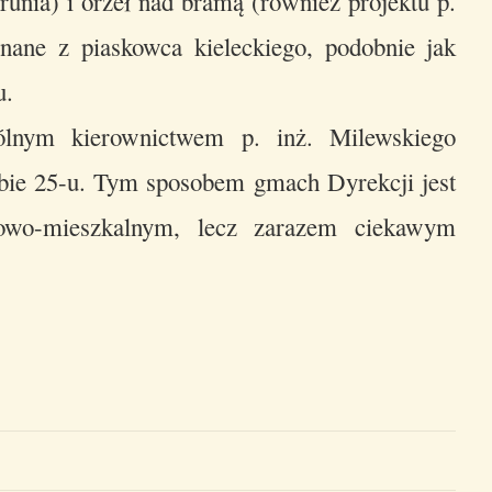
orunia) i orzeł nad bramą (również projektu p.
nane z piaskowca kieleckiego, podobnie jak
u.
gólnym kierownictwem p. inż. Milewskiego
zbie 25-u. Tym sposobem gmach Dyrekcji jest
owo-mieszkalnym, lecz zarazem ciekawym