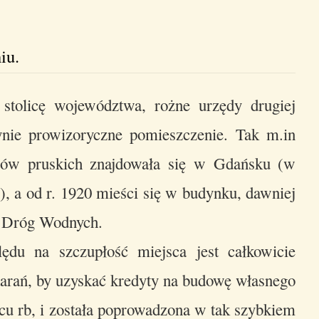
iu.
tolicę województwa, rożne urzędy drugiej
dynie prowizoryczne pomieszczenie. Tak m.in
sów pruskich znajdowała się w Gdańsku (w
, a od r. 1920 mieści się w budynku, dawniej
d Dróg Wodnych.
du na szczupłość miejsca jest całkowicie
tarań, by uzyskać kredyty na budowę własnego
u rb, i została poprowadzona w tak szybkiem