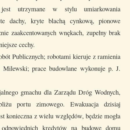
 jest utrzymane w stylu umiarkowania
iste dachy, kryte blachą cynkową, pionowe
cznie zaakcentowanych wnękach, zupełny brak
niejsze cechy.
obót Publicznych; robotami kieruje z ramienia
. Milewski; prace budowlane wykonuje p. J.
cjalnego gmachu dla Zarządu Dróg Wodnych,
iżu portu zimowego. Ewakuacja dzisiaj
st konieczna z wielu względów, będzie mogła
iu odpowiednich kredytów na budowę domu