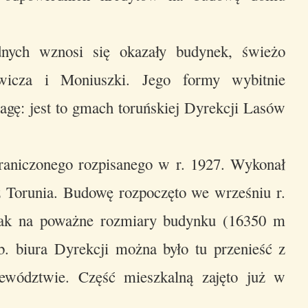
ych wznosi się okazały budynek, świeżo
wicza i Moniuszki. Jego formy wybitnie
gę: jest to gmach toruńskiej Dyrekcji Lasów
raniczonego rozpisanego w r. 1927. Wykonał
z Torunia. Budowę rozpoczęto we wrześniu r.
jak na poważne rozmiary budynku (16350 m
rb. biura Dyrekcji można było tu przenieść z
ewództwie. Część mieszkalną zajęto już w