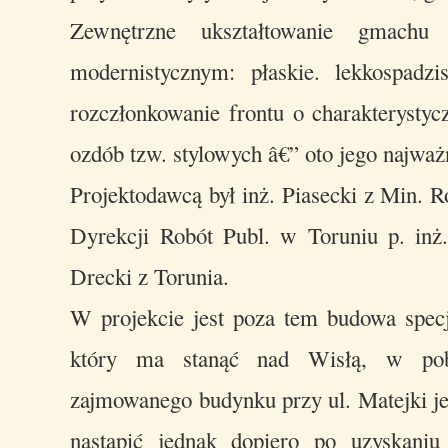
Zewnętrzne ukształtowanie gmachu
modernistycznym: płaskie. lekkospadz
rozczłonkowanie frontu o charakterysty
ozdób tzw. stylowych â€” oto jego najważ
Projektodawcą był inż. Piasecki z Min. R
Dyrekcji Robót Publ. w Toruniu p. inż
Drecki z Torunia.
W projekcie jest poza tem budowa spe
który ma stanąć nad Wisłą, w pobl
zajmowanego budynku przy ul. Matejki je
nastąpić jednak dopiero po uzyskan