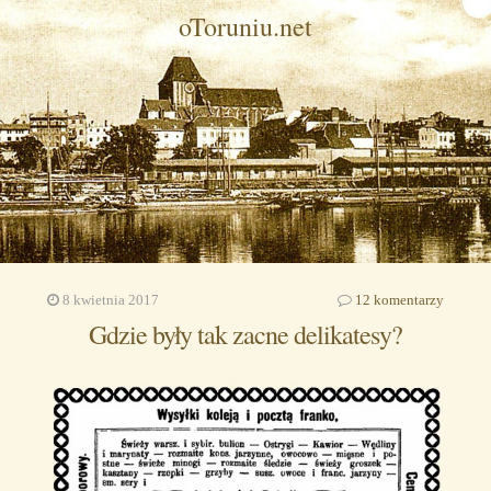
oToruniu.net
8 kwietnia 2017
12 komentarzy
Gdzie były tak zacne delikatesy?