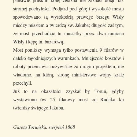
państwie pruskim kolej żelazna nie zaznała dotąd tak
stromej pochyłości. Podjazd pod górę i wysokość mostu
spowodowano są wysokością prawego brzegu Wisły
między miastem a twierdzą św. Jakuba; długość zaś tym,
że most przechodzić tu musiałby przez dwa ramiona
Wisły i kępę tn. bazarową.
Most poniższy wymaga tylko postawienia 9 filarów w
daleko łagodniejszych warunkach. Mniejszość kosztów i
roboty przemawia oczywiście za drugim projektem, nie
wiadomo, na którą, stronę ministerstwo wojny szalę
przechyli.
Już to na okazałości zzyskał by Toruń, gdyby
wystawiono ów 25 filarowy most od Rudaka ku
twierdzy świętego Jakuba.
Gazeta Toruńska, sierpień 1868