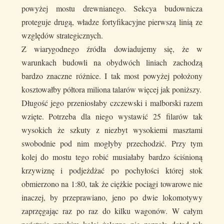
powyżej mostu drewnianego. Sekcya budownicza
proteguje drugą, władze fortyfikacyjne pierwszą linią ze
względów strategicznych.
Z wiarygodnego źródła dowiadujemy się, że w
warunkach budowli na obydwóch liniach zachodzą
bardzo znaczne różnice. I tak most powyżej położony
kosztowałby półtora miliona talarów więcej jak poniższy.
Długość jego przeniosłaby czczewski i malborski razem
wzięte. Potrzeba dla niego wystawić 25 filarów tak
wysokich że szkuty z niezbyt wysokiemi masztami
swobodnie pod nim mogłyby przechodzić. Przy tym
kolej do mostu tego robić musiałaby bardzo ściśnioną
krzywiznę i podjeżdżać po pochyłości której stok
obmierzono na 1:80, tak że ciężkie pociągi towarowe nie
inaczej, by przeprawiano, jeno po dwie lokomotywy
zaprzęgając raz po raz do kilku wagonów. W całym