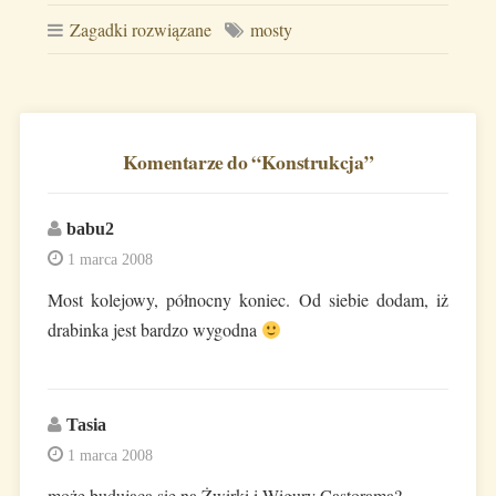
Zagadki rozwiązane
mosty
Komentarze do “
Konstrukcja
”
babu2
1 marca 2008
Most kolejowy, północny koniec. Od siebie dodam, iż
drabinka jest bardzo wygodna
Tasia
1 marca 2008
może budujaca się na Żwirki i Wigury Castorama?