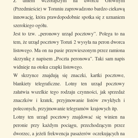
Z dniem wczorajszym na dworcu Głównym
(Przedmieście) w Toruniu zaprowadzono bardzo ciekawą
innowację, która prawdopodobnie spotka się z uznaniem
szerokiego ogółu.
Jest to tzw. „peronowy urząd pocztowy”. Polega to na
tem, że urząd pocztowy Toruń 2 wysyła na peron dworca
listowego. Ma on na pasie przewieszonym przez ramiona
skrzynkę z napisem „Poczta peronowa”. Taki sam napis
widnieje na otoku czapki listowego.
W skrzynce znajdują się znaczki, kartki pocztowe,
blankiety telegraficzne. Lotny ten urząd pocztowy
załatwia wszelkie tego rodzaju czynności, jak sprzedaż
znaczków i kratek, przyjmowanie listów zwykłych i
poleconych, przyjmowanie telegramów krajowych itp.
Lotny ten urząd pocztowy znajdować się winien na
peronie przy każdym pociągu, przechodzącym przez
dworzec, a jeżeli frekwencja pasażerów oczekujących na