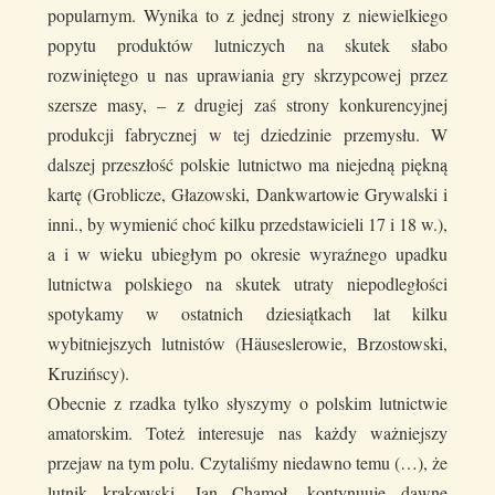
popularnym. Wynika to z jednej strony z niewielkiego
popytu produktów lutniczych na skutek słabo
rozwiniętego u nas uprawiania gry skrzypcowej przez
szersze masy, – z drugiej zaś strony konkurencyjnej
produkcji fabrycznej w tej dziedzinie przemysłu. W
dalszej przeszłość polskie lutnictwo ma niejedną piękną
kartę (Groblicze, Głazowski, Dankwartowie Grywalski i
inni., by wymienić choć kilku przedstawicieli 17 i 18 w.),
a i w wieku ubiegłym po okresie wyraźnego upadku
lutnictwa polskiego na skutek utraty niepodległości
spotykamy w ostatnich dziesiątkach lat kilku
wybitniejszych lutnistów (Häuseslerowie, Brzostowski,
Kruzińscy).
Obecnie z rzadka tylko słyszymy o polskim lutnictwie
amatorskim. Toteż interesuje nas każdy ważniejszy
przejaw na tym polu. Czytaliśmy niedawno temu (…), że
lutnik krakowski, Jan Chamoł, kontynuuje dawne