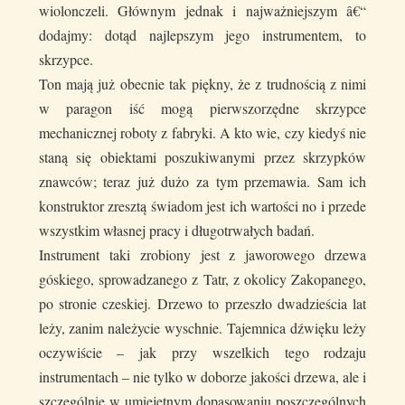
wiolonczeli. Głównym jednak i najważniejszym â€“
dodajmy: dotąd najlepszym jego instrumentem, to
skrzypce.
Ton mają już obecnie tak piękny, że z trudnością z nimi
w paragon iść mogą pierwszorzędne skrzypce
mechanicznej roboty z fabryki. A kto wie, czy kiedyś nie
staną się obiektami poszukiwanymi przez skrzypków
znawców; teraz już dużo za tym przemawia. Sam ich
konstruktor zresztą świadom jest ich wartości no i przede
wszystkim własnej pracy i długotrwałych badań.
Instrument taki zrobiony jest z jaworowego drzewa
góskiego, sprowadzanego z Tatr, z okolicy Zakopanego,
po stronie czeskiej. Drzewo to przeszło dwadzieścia lat
leży, zanim należycie wyschnie. Tajemnica dźwięku leży
oczywiście – jak przy wszelkich tego rodzaju
instrumentach – nie tylko w doborze jakości drzewa, ale i
szczególnie w umiejętnym dopasowaniu poszczególnych