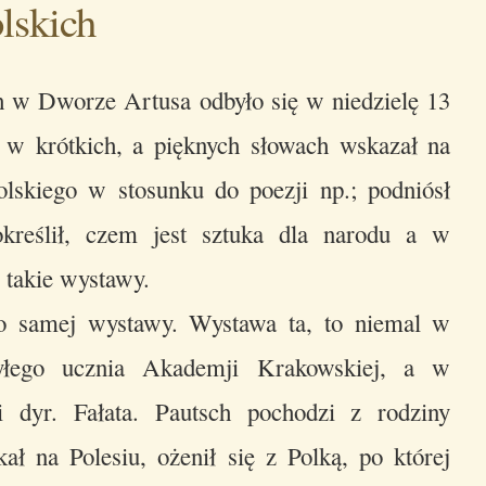
lskich
h w Dworze Artusa odbyło się w niedzielę 13
i w krótkich, a pięknych słowach wskazał na
lskiego w stosunku do poezji np.; podniósł
określił, czem jest sztuka dla narodu a w
, takie wystawy.
do samej wystawy. Wystawa ta, to niemal w
byłego ucznia Akademji Krakowskiej, a w
i dyr. Fałata. Pautsch pochodzi z rodziny
ał na Polesiu, ożenił się z Polką, po której