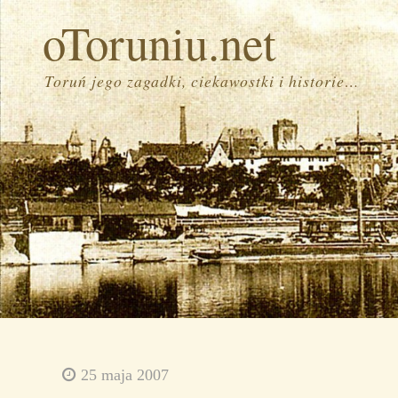
oToruniu.net
Toruń jego zagadki, ciekawostki i historie…
25 maja 2007