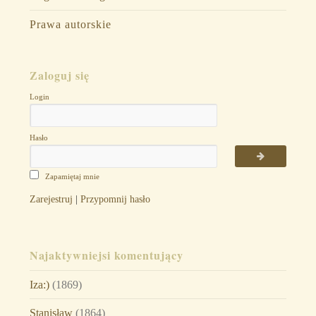
Prawa autorskie
Zaloguj się
Login
Hasło
Zapamiętaj mnie
Zarejestruj
|
Przypomnij hasło
Najaktywniejsi komentujący
Iza:)
(1869)
Stanisław
(1864)