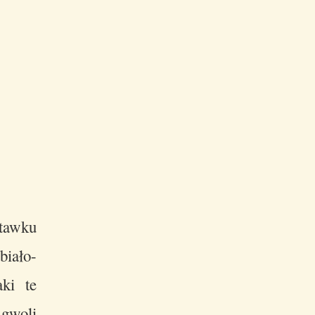
stawku
iało-
aki te
woli