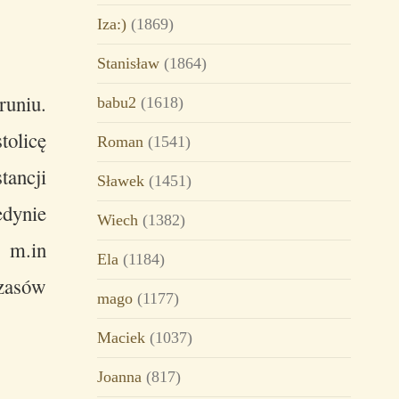
Iza:)
(1869)
Stanisław
(1864)
uniu.
babu2
(1618)
tolicę
Roman
(1541)
tancji
Sławek
(1451)
dynie
Wiech
(1382)
 m.in
Ela
(1184)
zasów
mago
(1177)
Maciek
(1037)
Joanna
(817)