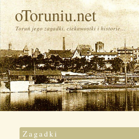
oToruniu.net
Toruń jego zagadki, ciekawostki i historie…
Zagadki