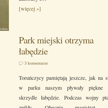
[więcej »]
Park miejski otrzyma
łabędzie
3 komentarze
Toruńczycy pamiętają jeszcze, jak na 
w parku naszym pływały piękne b
skrzydle łabędzie. Podczas wojny pt
znikły. Obecnie magistrat, g