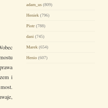
adam_us
(809)
Heniek
(796)
Piotr
(788)
dani
(745)
 Wobec
Marek
(654)
 mostu
Henio
(607)
prawa
rzem i
most.
mwaje,