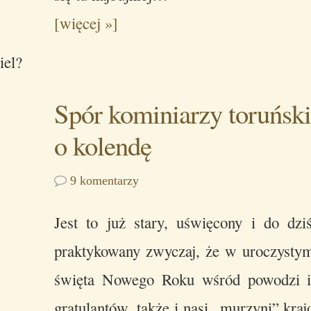
[więcej »]
iel?
Spór kominiarzy toruńsk
o kolendę
9 komentarzy
Jest to już stary, uświęcony i do dzi
praktykowany zwyczaj, że w uroczysty
święta Nowego Roku wśród powodzi i
gratulantów, także i nasi „murzyni” kra