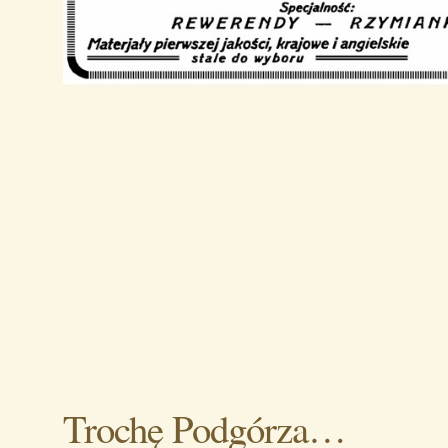
Trochę Podgórza…