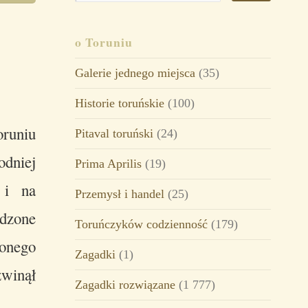
o Toruniu
Galerie jednego miejsca
(35)
Historie toruńskie
(100)
oruniu
Pitaval toruński
(24)
dniej
Prima Aprilis
(19)
 i na
Przemysł i handel
(25)
dzone
Toruńczyków codzienność
(179)
onego
Zagadki
(1)
zwinął
Zagadki rozwiązane
(1 777)