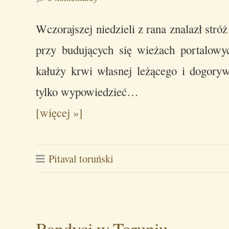
Wczorajszej niedzieli z rana znalazł stró
przy budujących się wieżach portalow
kałuży krwi własnej leżącego i dogoryw
tylko wypowiedzieć…
[więcej »]
Pitaval toruński
Bandyci w Toruniu