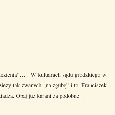
ięzienia”… . W kuluarach sądu grodzkiego w
dzieży tak zwanych „na zgubę” i to: Franciszek
ziądza. Obaj już karani za podobne…