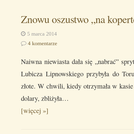
Znowu oszustwo „na kopert
5 marca 2014
4 komentarze
Naiwna niewiasta dała się „nabrać” spry
Lubicza Lipnowskiego przybyła do Tor
złote. W chwili, kiedy otrzymała w kasi
dolary, zbliżyła…
[więcej »]