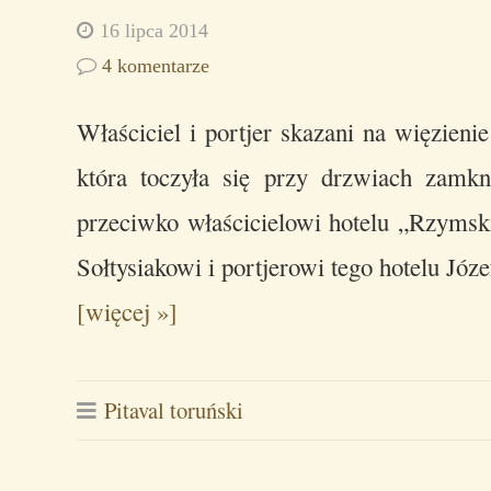
16 lipca 2014
4 komentarze
Właściciel i portjer skazani na więzien
która toczyła się przy drzwiach zam
przeciwko właścicielowi hotelu „Rzym
Sołtysiakowi i portjerowi tego hotelu Jó
[więcej »]
Pitaval toruński