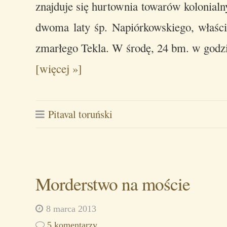
znajduje się hurtownia towarów kolonialn
dwoma laty śp. Napiórkowskiego, właścic
zmarłego Tekla. W środę, 24 bm. w god
[więcej »]
Pitaval toruński
Morderstwo na moście
8 marca 2013
5 komentarzy