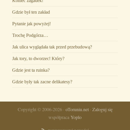
Koniec zagadek!
Gdzie był ten zakład
Pytanie jak powyżej!
Trochę Podgórza…
Jak ulica wyglądała tak przed przebudową?
Jak tory, to dworzec! Który?
Gdzie jest ta ruinka?
Gdzie były tak zacne delikatesy?
Copyright © 2006-2026 ·
oToruniu.net
·
Zaloguj się
współpraca
Yoplo