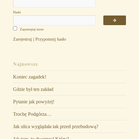
Hasło
Zapamiętaj mnie
Zarejestruj
|
Przypomnij hasło
Najnowsze
Koniec zagadek!
Gdzie był ten zakład
Pytanie jak powyżej!
Trochę Podgórza…
Jak ulica wyglądała tak przed przebudową?
Jak tory, to dworzec! Który?