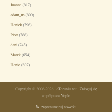
Joanna
(817)
adam_us
(809)
Heniek
(796)
Piotr
(788)
dani
(745)
Marek
(654)
Henio
(607)
Copyright © 2006-2026 ·
oToruniu.net
·
Zaloguj się
współpraca
Yoplo
zaprenumeruj nowości