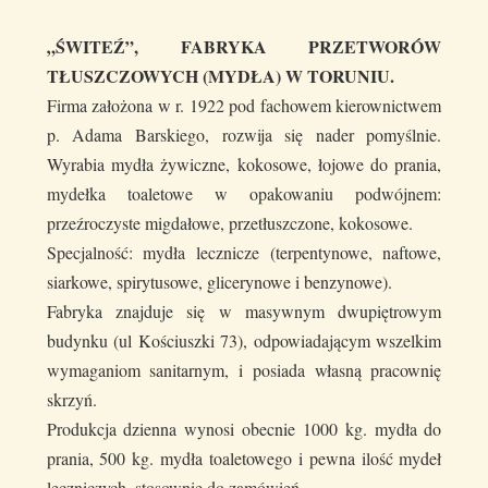
„ŚWITEŹ”, FABRYKA PRZETWORÓW
TŁUSZCZOWYCH (MYDŁA) W TORUNIU.
Firma założona w r. 1922 pod fachowem kierownictwem
p. Adama Barskiego, rozwija się nader pomyślnie.
Wyrabia mydła żywiczne, kokosowe, łojowe do prania,
mydełka toaletowe w opakowaniu podwójnem:
przeźroczyste migdałowe, przetłuszczone, kokosowe.
Specjalność: mydła lecznicze (terpentynowe, naftowe,
siarkowe, spirytusowe, glicerynowe i benzynowe).
Fabryka znajduje się w masywnym dwupiętrowym
budynku (ul Kościuszki 73), odpowiadającym wszelkim
wymaganiom sanitarnym, i posiada własną pracownię
skrzyń.
Produkcja dzienna wynosi obecnie 1000 kg. mydła do
prania, 500 kg. mydła toaletowego i pewna ilość mydeł
leczniczych, stosownie do zamówień.