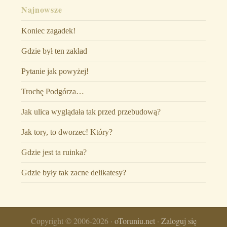
Najnowsze
Koniec zagadek!
Gdzie był ten zakład
Pytanie jak powyżej!
Trochę Podgórza…
Jak ulica wyglądała tak przed przebudową?
Jak tory, to dworzec! Który?
Gdzie jest ta ruinka?
Gdzie były tak zacne delikatesy?
Copyright © 2006-2026 ·
oToruniu.net
·
Zaloguj się