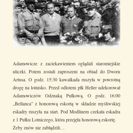
Adamowicze z zaciekawieniem oglądali staromiejskie
uliczki. Potem zostali zaproszeni na obiad do Dworu
Artusa. O godz. 15:30 kawalkada ruszyła w powrotną
drogę na lotnisko. Przed odlotem płk Heller udekorował
Adamowiczów Odznaką Pułkową. O godz. 16:00
„Bellanca” z honorową eskortą w składzie myśliwskiej
eskadry ruszyła na start. Pod Modlinem czekała eskadra
z 1 Pułku Lotniczego, która przejęła honorową eskortę.
Żeby znów nie zabłądzili…