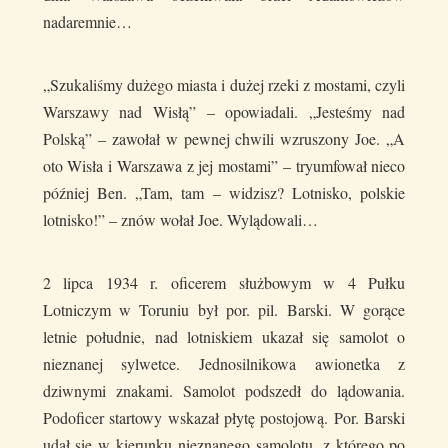
nadaremnie…
„Szukaliśmy dużego miasta i dużej rzeki z mostami, czyli
Warszawy nad Wisłą” – opowiadali. „Jesteśmy nad
Polską” – zawołał w pewnej chwili wzruszony Joe. „A
oto Wisła i Warszawa z jej mostami” – tryumfował nieco
później Ben. „Tam, tam – widzisz? Lotnisko, polskie
lotnisko!” – znów wołał Joe. Wylądowali…
2 lipca 1934 r. oficerem służbowym w 4 Pułku
Lotniczym w Toruniu był por. pil. Barski. W gorące
letnie południe, nad lotniskiem ukazał się samolot o
nieznanej sylwetce. Jednosilnikowa awionetka z
dziwnymi znakami. Samolot podszedł do lądowania.
Podoficer startowy wskazał płytę postojową. Por. Barski
udał się w kierunku nieznanego samolotu, z którego po