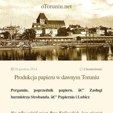
oToruniu.net
29 grudnia 2014
2 komentarze
Produkcja papieru w dawnym Toruniu
Pergamin, poprzednik papieru. â€” Zasługi
burmistrza Strobanda. â€” Papiernia i Lubicz
Nie tylko wśród miast Prus Królewskich, lecz również