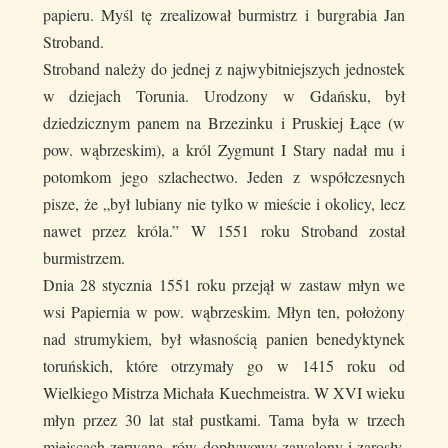
papieru. Myśl tę zrealizował burmistrz i burgrabia Jan
Stroband.
Stroband należy do jednej z najwybitniejszych jednostek
w dziejach Torunia. Urodzony w Gdańsku, był
dziedzicznym panem na Brzezinku i Pruskiej Łące (w
pow. wąbrzeskim), a król Zygmunt I Stary nadał mu i
potomkom jego szlachectwo. Jeden z współczesnych
pisze, że „był lubiany nie tylko w mieście i okolicy, lecz
nawet przez króla.” W 1551 roku Stroband został
burmistrzem.
Dnia 28 stycznia 1551 roku przejął w zastaw młyn we
wsi Papiernia w pow. wąbrzeskim. Młyn ten, położony
nad strumykiem, był własnością panien benedyktynek
toruńskich, które otrzymały go w 1415 roku od
Wielkiego Mistrza Michała Kuechmeistra. W XVI wieku
młyn przez 30 lat stał pustkami. Tama była w trzech
miejscach zerwana, rów dopływowy zawalony i zarosły,