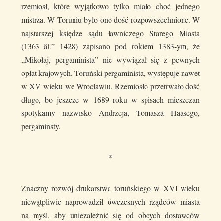
rzemiosł, które wyjątkowo tylko miało choć jednego
mistrza. W Toruniu było ono dość rozpowszechnione. W
najstarszej księdze sądu ławniczego Starego Miasta
(1363 â€” 1428) zapisano pod rokiem 1383-ym, że
„Mikołaj, pergaminista” nie wywiązał się z pewnych
opłat krajowych. Toruński pergaminista, występuje nawet
w XV wieku we Wrocławiu. Rzemiosło przetrwało dość
długo, bo jeszcze w 1689 roku w spisach mieszczan
spotykamy nazwisko Andrzeja, Tomasza Haasego,
pergaminsty.
*
Znaczny rozwój drukarstwa toruńskiego w XVI wieku
niewątpliwie naprowadził ówczesnych rządców miasta
na myśl, aby uniezależnić się od obcych dostawców