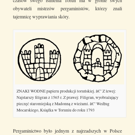
czasów swego istnienia Toruń ma w gronie swych
obywateli mistrzów pergaministów, którzy znali
tajemnicę wyprawiania skóry.
ZNAKI WODNE papieru produkcji toruńskiej. â€” Z lewej:
Najstarszy filigran z 1565 r. Z prawej: Filigran, wyobrażający
pieczęć staromiejską z Madonną z wieżami. â€” Według
Mocarskiego, Książka w Toruniu do roku 1793
Pergaminictwo było jednym z najrzadszych w Polsce