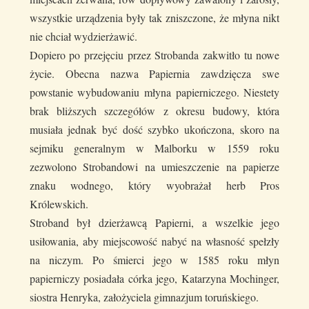
wszystkie urządzenia były tak zniszczone, że młyna nikt
nie chciał wydzierżawić.
Dopiero po przejęciu przez Strobanda zakwitło tu nowe
życie. Obecna nazwa Papiernia zawdzięcza swe
powstanie wybudowaniu młyna papierniczego. Niestety
brak bliższych szczegółów z okresu budowy, która
musiała jednak być dość szybko ukończona, skoro na
sejmiku generalnym w Malborku w 1559 roku
zezwolono Strobandowi na umieszczenie na papierze
znaku wodnego, który wyobrażał herb Pros
Królewskich.
Stroband był dzierżawcą Papierni, a wszelkie jego
usiłowania, aby miejscowość nabyć na własność spełzły
na niczym. Po śmierci jego w 1585 roku młyn
papierniczy posiadała córka jego, Katarzyna Mochinger,
siostra Henryka, założyciela gimnazjum toruńskiego.