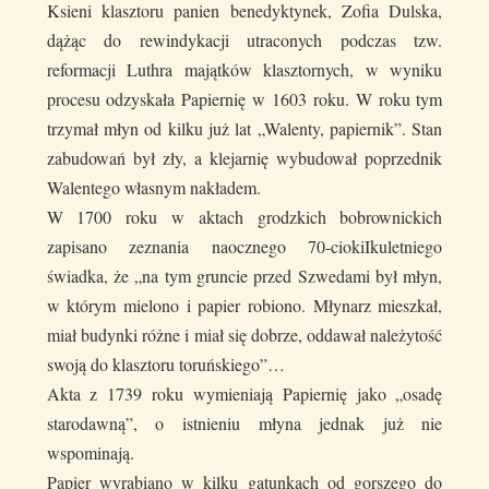
Ksieni klasztoru panien benedyktynek, Zofia Dulska,
dążąc do rewindykacji utraconych podczas tzw.
reformacji Luthra majątków klasztornych, w wyniku
procesu odzyskała Papiernię w 1603 roku. W roku tym
trzymał młyn od kilku już lat „Walenty, papiernik”. Stan
zabudowań był zły, a klejarnię wybudował poprzednik
Walentego własnym nakładem.
W 1700 roku w aktach grodzkich bobrownickich
zapisano zeznania naocznego 70-ciokiIkuletniego
świadka, że „na tym gruncie przed Szwedami był młyn,
w którym mielono i papier robiono. Młynarz mieszkał,
miał budynki różne i miał się dobrze, oddawał należytość
swoją do klasztoru toruńskiego”…
Akta z 1739 roku wymieniają Papiernię jako „osadę
starodawną”, o istnieniu młyna jednak już nie
wspominają.
Papier wyrabiano w kilku gatunkach od gorszego do