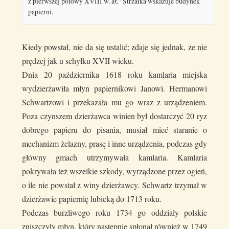
z pierwszej połowy XVIII w. â€” Strzałka wskazuje budynek
papierni.
Kiedy powstał, nie da się ustalić; zdaje się jednak, że nie
prędzej jak u schyłku XVII wieku.
Dnia 20 października 1618 roku kamlaria miejska
wydzierżawiła młyn papiernikowi Janowi. Hermanowi
Schwartzowi i przekazała mu go wraz z urządzeniem.
Poza czynszem dzierżawca winien był dostarczyć 20 ryz
dobrego papieru do pisania, musiał mieć staranie o
mechanizm żelazny, prasę i inne urządzenia, podczas gdy
główny gmach utrzymywała kamlaria. Kamlaria
pokrywała też wszelkie szkody, wyrządzone przez ogień,
o ile nie powstał z winy dzierżawcy. Schwartz trzymał w
dzierżawie papiernię lubicką do 1713 roku.
Podczas burzliwego roku 1734 go oddziały polskie
zniszczyły młyn, który następnie spłonął również w 1749