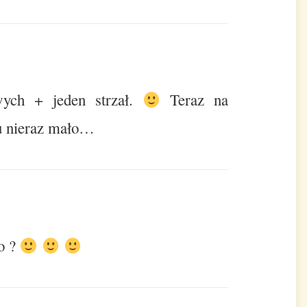
owych + jeden strzał.
Teraz na
nu nieraz mało…
ło ?