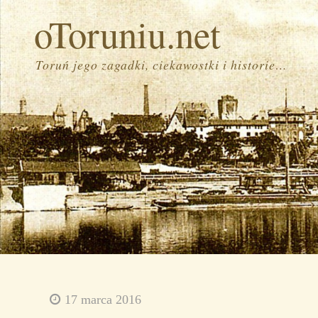
oToruniu.net
Toruń jego zagadki, ciekawostki i historie…
17 marca 2016