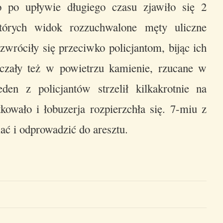
 po upływie długiego czasu zjawiło się 2
tórych widok rozzuchwalone męty uliczne
zwróciły się przeciwko policjantom, bijąc ich
rczały też w powietrzu kamienie, rzucane w
en z policjantów strzelił kilkakrotnie na
kowało i łobuzerja rozpierzchła się. 7-miu z
ać i odprowadzić do aresztu.