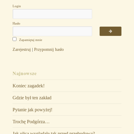
Login
Hasło
Zapamiętaj mnie
Zarejestruj
|
Przypomnij hasło
Najnowsze
Koniec zagadek!
Gdzie był ten zakład
Pytanie jak powyżej!
Trochę Podgórza…
Jak ulica wyglądała tak przed przebudową?