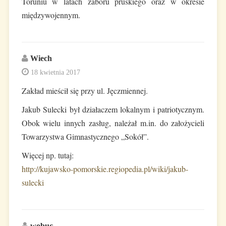
Toruniu w latach zaboru pruskiego oraz w okresie
międzywojennym.
Wiech
18 kwietnia 2017
Zakład mieścił się przy ul. Jęczmiennej.
Jakub Sulecki był działaczem lokalnym i patriotycznym.
Obok wielu innych zasług, należał m.in. do założycieli
Towarzystwa Gimnastycznego „Sokół”.
Więcej np. tutaj:
http://kujawsko-pomorskie.regiopedia.pl/wiki/jakub-
sulecki
wobuc