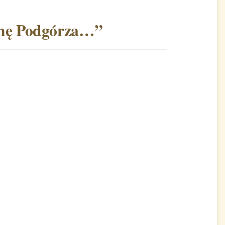
hę Podgórza…
”