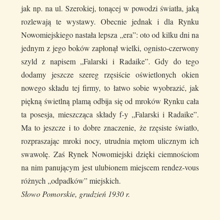
jak np. na ul. Szerokiej, tonącej w powodzi światła, jaką
rozlewają te wystawy. Obecnie jednak i dla Rynku
Nowomiejskiego nastała lepsza „era”: oto od kilku dni na
jednym z jego boków zapłonął wielki, ognisto-czerwony
szyld z napisem „Falarski i Radaike”. Gdy do tego
dodamy jeszcze szereg rzęsiście oświetlonych okien
nowego składu tej firmy, to łatwo sobie wyobrazić, jak
piękną świetlną plamą odbija się od mroków Rynku cała
ta posesja, mieszcząca składy f-y „Falarski i Radaike”.
Ma to jeszcze i to dobre znaczenie, że rzęsiste światło,
rozpraszając mroki nocy, utrudnia mętom ulicznym ich
swawolę. Zaś Rynek Nowomiejski dzięki ciemnościom
na nim panującym jest ulubionem miejscem rendez-vous
różnych „odpadków” miejskich.
Słowo Pomorskie, grudzień 1930 r.