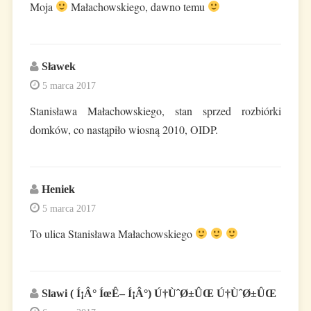
Moja
Małachowskiego, dawno temu
Sławek
5 marca 2017
Stanisława Małachowskiego, stan sprzed rozbiórki
domków, co nastąpiło wiosną 2010, OIDP.
Heniek
5 marca 2017
To ulica Stanisława Małachowskiego
Slawi ( Í¡Â° ÍœÊ– Í¡Â°) Ú†ÙˆØ±ÛŒ Ú†ÙˆØ±ÛŒ