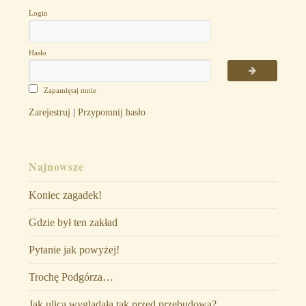
Login
Hasło
Zapamiętaj mnie
Zarejestruj
|
Przypomnij hasło
Najnowsze
Koniec zagadek!
Gdzie był ten zakład
Pytanie jak powyżej!
Trochę Podgórza…
Jak ulica wyglądała tak przed przebudową?