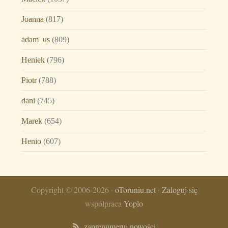
Joanna
(817)
adam_us
(809)
Heniek
(796)
Piotr
(788)
dani
(745)
Marek
(654)
Henio
(607)
Copyright © 2006-2026 ·
oToruniu.net
·
Zaloguj się
współpraca
Yoplo
zaprenumeruj nowości