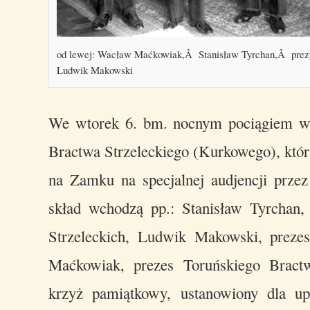
od lewej: Wacław Maćkowiak,Â Stanisław Tyrchan,Â prez
Ludwik Makowski
We wtorek 6. bm. nocnym pociągiem wy
Bractwa Strzeleckiego (Kurkowego), która
na Zamku na specjalnej audjencji przez 
skład wchodzą pp.: Stanisław Tyrchan,
Strzeleckich, Ludwik Makowski, preze
Maćkowiak, prezes Toruńskiego Bract
krzyż pamiątkowy, ustanowiony dla upa