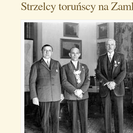
Strzelcy toruńscy na Zam