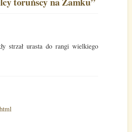
elcy toruńscy na Zamku
”
y strzał urasta do rangi wielkiego
.html