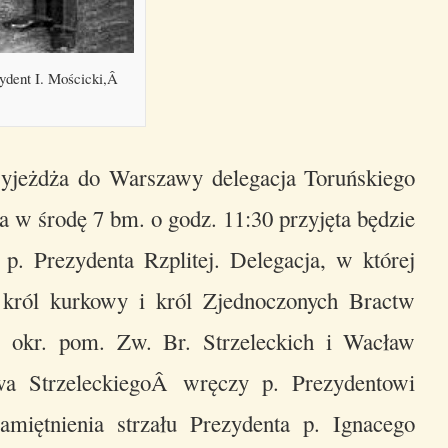
ydent I. Mościcki,Â
jeżdża do Warszawy delegacja Toruńskiego
 w środę 7 bm. o godz. 11:30 przyjęta będzie
p. Prezydenta Rzplitej. Delegacja, w której
 król kurkowy i król Zjednoczonych Bractw
s okr. pom. Zw. Br. Strzeleckich i Wacław
wa StrzeleckiegoÂ wręczy p. Prezydentowi
miętnienia strzału Prezydenta p. Ignacego