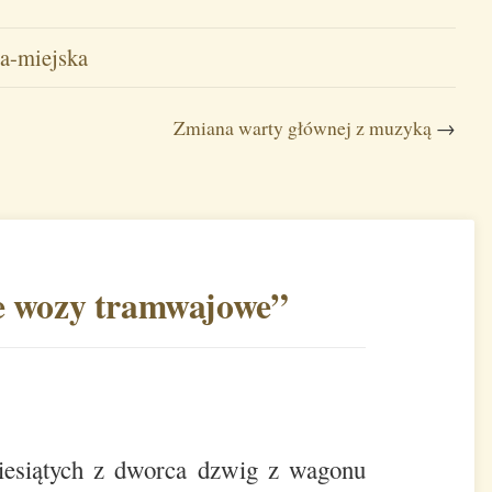
a-miejska
Zmiana warty głównej z muzyką
→
 wozy tramwajowe
”
iesiątych z dworca dzwig z wagonu