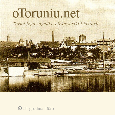
oToruniu.net
Toruń jego zagadki, ciekawostki i historie…
31 grudnia 1925