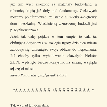
już tam wre: zwożone są materiały budowlane, a
robotnicy kopią już doły pod fundamenty. Ciekawych
możemy poinformować, że stanie tu wielki 4-piętrowy
dom mieszkalny. Właścicielką wznoszonej budowli jest
p. Rynkiewiczowa.
Jeżeli tak dalej pójdzie w tem tempie, to cała ta,
obfitująca dotychczas w rozlegle ugory dzielnica miasta
zabuduje się, zmieniając swoje oblicze do niepoznania.
Już choćby tylko wybudowanie okazałych bloków
ZUPU wpłynęło bardzo korzystnie na zmianę wyglądu
tej części miasta.
Słowo Pomorskie, październik 1933 r
.
*Â Â Â Â Â Â Â Â Â *Â Â Â Â Â Â Â Â Â *
Tak wygląd ten dom dziś.