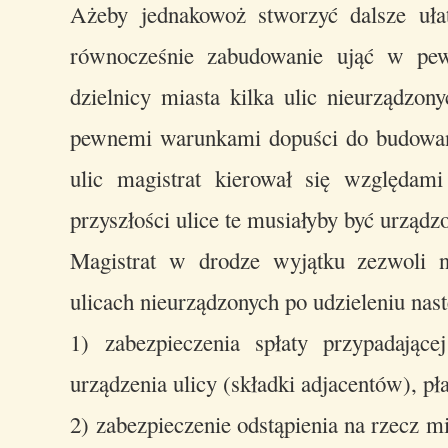
Ażeby jednakowoż stworzyć dalsze uła
równocześnie zabudowanie ująć w pew
dzielnicy miasta kilka ulic nieurządzon
pewnemi warunkami dopuści do budowan
ulic magistrat kierował się względami
przyszłości ulice te musiałyby być urządz
Magistrat w drodze wyjątku zezwoli n
ulicach nieurządzonych po udzieleniu nas
1) zabezpieczenia spłaty przypadając
urządzenia ulicy (składki adjacentów), p
2) zabezpieczenie odstąpienia na rzecz m