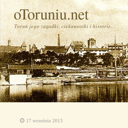
oToruniu.net
Toruń jego zagadki, ciekawostki i historie…
17 września 2013