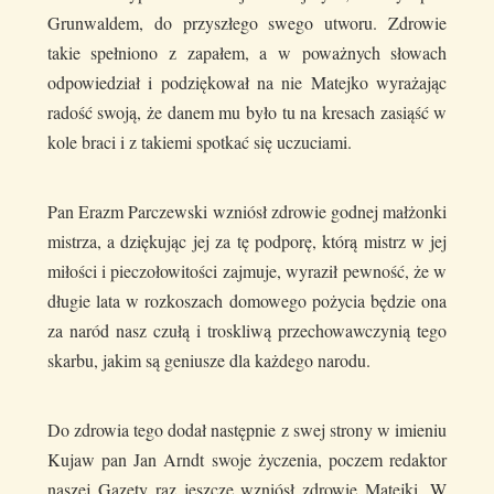
Grunwaldem, do przyszłego swego utworu. Zdrowie
takie spełniono z zapałem, a w poważnych słowach
odpowiedział i podziękował na nie Matejko wyrażając
radość swoją, że danem mu było tu na kresach zasiąść w
kole braci i z takiemi spotkać się uczuciami.
Pan Erazm Parczewski wzniósł zdrowie godnej małżonki
mistrza, a dziękując jej za tę podporę, którą mistrz w jej
miłości i pieczołowitości zajmuje, wyraził pewność, że w
długie lata w rozkoszach domowego pożycia będzie ona
za naród nasz czułą i troskliwą przechowawczynią tego
skarbu, jakim są geniusze dla każdego narodu.
Do zdrowia tego dodał następnie z swej strony w imieniu
Kujaw pan Jan Arndt swoje życzenia, poczem redaktor
naszej Gazety raz jeszcze wzniósł zdrowie Matejki. W