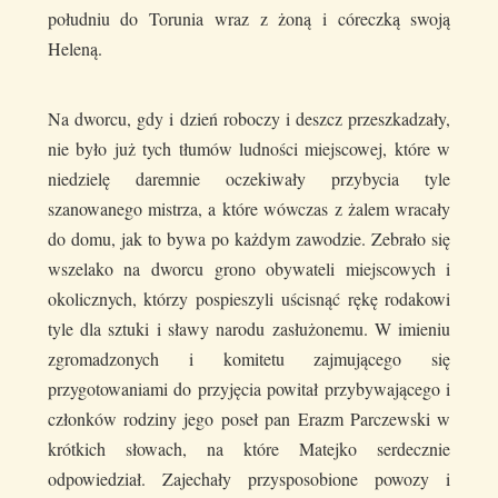
południu do Torunia wraz z żoną i córeczką swoją
Heleną.
Na dworcu, gdy i dzień roboczy i deszcz przeszkadzały,
nie było już tych tłumów ludności miejscowej, które w
niedzielę daremnie oczekiwały przybycia tyle
szanowanego mistrza, a które wówczas z żalem wracały
do domu, jak to bywa po każdym zawodzie. Zebrało się
wszelako na dworcu grono obywateli miejscowych i
okolicznych, którzy pospieszyli uścisnąć rękę rodakowi
tyle dla sztuki i sławy narodu zasłużonemu. W imieniu
zgromadzonych i komitetu zajmującego się
przygotowaniami do przyjęcia powitał przybywającego i
członków rodziny jego poseł pan Erazm Parczewski w
krótkich słowach, na które Matejko serdecznie
odpowiedział. Zajechały przysposobione powozy i