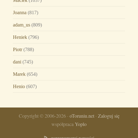
Maciek
(1037)
Joanna
(817)
adam_us
(809)
Heniek
(796)
Piotr
(788)
dani
(745)
Marek
(654)
Henio
(607)
Copyright © 2006-2026 ·
oToruniu.net
·
Zaloguj się
współpraca
Yoplo
zaprenumeruj nowości