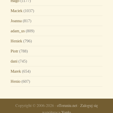
mago
(1177)
Maciek
(1037)
Joanna
(817)
adam_us
(809)
Heniek
(796)
Piotr
(788)
dani
(745)
Marek
(654)
Henio
(607)
Copyright © 2006-2026 ·
oToruniu.net
·
Zaloguj się
współpraca
Yoplo