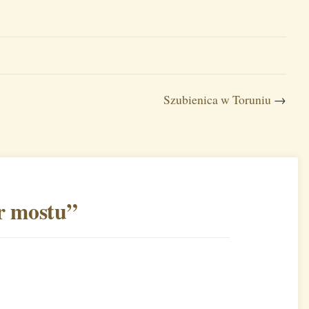
Szubienica w Toruniu
→
r mostu
”