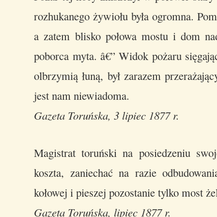
rozhukanego żywiołu była ogromna. Pomim
a zatem blisko połowa mostu i dom nad
poborca myta. â€” Widok pożaru sięgają
olbrzymią łuną, był zarazem przerażający
jest nam niewiadoma.
Gazeta Toruńska, 3 lipiec 1877 r.
Magistrat toruński na posiedzeniu sw
koszta, zaniechać na razie odbudowan
kołowej i pieszej pozostanie tylko most że
Gazeta Toruńska, lipiec 1877 r.