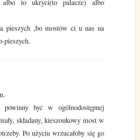
lbo to ukryci(to palacze) albo
la pieszych ,bo mostów ci u nas na
o-pieszych.
n.
 powinny być w ogólnodostępnej
 mały, składany, kieszonkowy most w
otrzeby. Po użyciu wrzucałoby się go